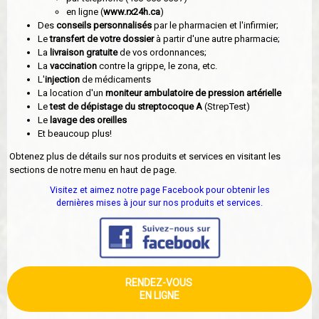
en ligne (
www.rx24h.ca
)
Des
conseils personnalisés
par le pharmacien et l'infirmier;
Le
transfert de votre dossier
à partir d'une autre pharmacie;
La
livraison gratuite
de vos ordonnances;
La
vaccination
contre la grippe, le zona, etc.
L'
injection
de médicaments
La location d'un
moniteur ambulatoire de pression artérielle
Le
test de dépistage du streptocoque A
(StrepTest)
Le
lavage des oreilles
Et beaucoup plus!
Obtenez plus de détails sur nos produits et services en visitant les
sections de notre menu en haut de page.
Visitez et aimez notre page Facebook pour obtenir les
dernières mises à jour sur nos produits et services.
RENDEZ-VOUS
EN LIGNE