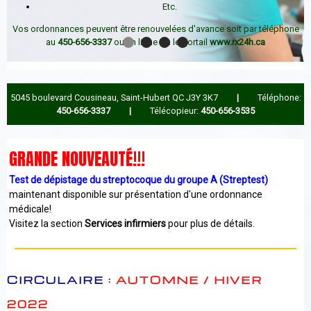
Il suffit de pren
Etc.
656-3337
ou en
Vos ordonnances peuvent être renouvelées d'avance soit par téléphone
au
450-656-3337
ou en ligne via le portail
www.rx24h.ca
5045 boulevard Cousineau, Saint-Hubert QC J3Y 3K7
|
Téléphone:
450-656-3337
|
Télécopieur:
450-656-3535
GRANDE NOUVEAUTÉ!!!
Test de dépistage du streptocoque du groupe A (Streptest)
maintenant disponible sur présentation d'une ordonnance
médicale!
Visitez la section
Services infirmiers
pour plus de détails.
CIRCULAIRE :
AUTOMNE / HIVER
2022