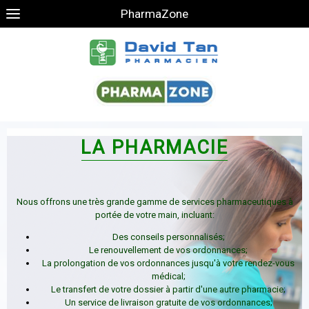
PharmaZone
SE
LA PHARMACIE
Notre pharmacie 
est disponible p
Nous offrons une très grande gamme de services pharmaceutiques à
portée de votre main, incluant:
Des conseils personnalisés;
Le renouvellement de vos ordonnances;
La prolongation de vos ordonnances jusqu'à votre rendez-vous
Le 
médical;
Le su
Le transfert de votre dossier à partir d'une autre pharmacie;
Un service de livraison gratuite de vos ordonnances;